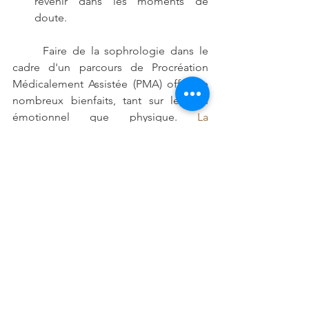
revenir dans les moments de 
doute.
	Faire de la sophrologie dans le 
cadre d'un parcours de Procréation 
Médicalement Assistée (PMA) offre de 
nombreux bienfaits, tant sur le plan 
émotionnel que physique. 
La
sophrologie permet d'accompagner 
les femmes et les couples à chaque 
étape du parcours de PMA, en offrant 
des outils pour gérer les aspects 
émotionnels, physiques et 
psychologiques. En apaisant le mental, 
en notamment le stress et en renforçant 
la confiance en soi, elle contribue à 
mieux vivre ce chemin souvent difficile 
vers la parentalité.