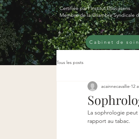
Certifiée par l'Institut Educasens.
Membre de la Chambre Syndicale de
Cabinet de soin
Tous les posts
acainnecavallie
12 a
Sophrolog
La sophrologie peut 
rapport au tabac.