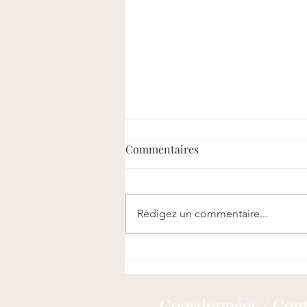
Commentaires
Rédigez un commentaire...
"Décoder les tempêtes de mon
enfant"
Coordonnées / Con