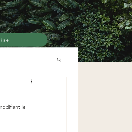
rise
odifiant le 