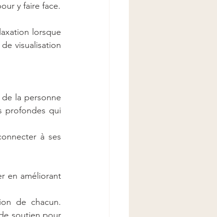
our y faire face.
axation lorsque 
de visualisation 
 
de la personne 
s profondes qui 
connecter à ses 
r en améliorant 
ion de chacun. 
de soutien pour 