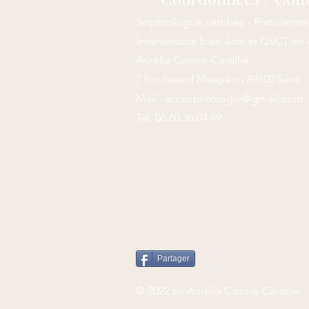
Sophrologue certifiée - Praticienn
Intervenante bien-être et QVCT en 
Aurélia Cainne-Cavallié
7 boulevard Maupéou
89100 Sens
Mail :
accsophrologie@gmail.com
Tel: 06.60.36.04.49
Partager
© 2022 by Aurélia Cainne-Cavallié