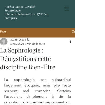
Aurélia Cainne-Cavallié
Sophrologue
Intervenante bien-être et QVCT en
entreprise
Post
acainnecavallie
6 nov. 2024
2 min de lecture
La Sophrologie :
Démystifions cette
discipline Bien-Être
La sophrologie est aujourd'hui 
largement évoquée, mais elle reste 
souvent mal comprise. Certains 
l’associent simplement à de la 
relaxation, d'autres se méprennent sur 