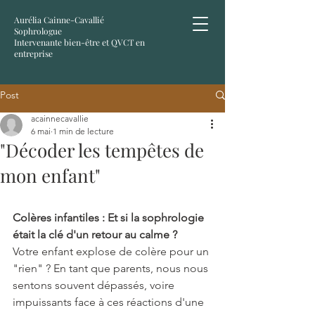
Aurélia Cainne-Cavallié
Sophrologue
Intervenante bien-être et QVCT en
entreprise
Post
acainnecavallie
6 mai
1 min de lecture
"Décoder les tempêtes de
mon enfant"
Colères infantiles : Et si la sophrologie 
était la clé d'un retour au calme ?
Votre enfant explose de colère pour un 
"rien" ? En tant que parents, nous nous 
sentons souvent dépassés, voire 
impuissants face à ces réactions d'une 